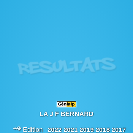
resultats
LA J F BERNARD
⇝
Edition
2022
2021
2019
2018
2017